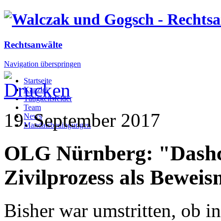
Rechtsanwälte
Navigation überspringen
Startseite
Kanzlei
Tätigkeitsfelder
Team
19. September 2017
News
Mandatsbedingungen
OLG Nürnberg: "Dashc
Zivilprozess als Beweis
Bisher war umstritten, ob i